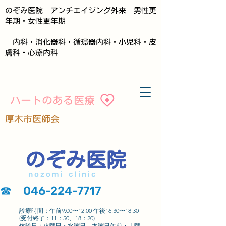
のぞみ医院 アンチエイジング外来 男性更
年期・女性更年期
内科・消化器科・循環器内科・小児科・皮
膚科・心療内科
ハートのある医療
​厚木市医師会
​のぞみ医
院
n o z o m i c l i n i c
​☎
046-224-7717
診療時間：午前9:00〜12:00 午後16:30〜18:30
(受付終了：11：50、18：20)
​休診日：火曜日・水曜日 木曜日午前・土曜